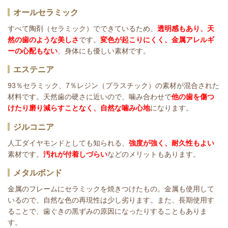
オールセラミック
すべて陶剤（セラミック）でできているため、
透明感もあり、天
然の歯のような美しさ
です。
変色が起こりにくく、金属アレルギ
ーの心配もない
、身体にも優しい素材です。
エステニア
93％セラミック、7％レジン（プラスチック）の素材が混合された
材料です。天然歯の硬さに近いので、噛み合わせで
他の歯を傷つ
けたり磨り減らすことなく、自然な噛み心地
になります。
ジルコニア
人工ダイヤモンドとしても知られる、
強度が強く、耐久性もよい
素材です。
汚れが付着しづらい
などのメリットもあります。
メタルボンド
金属のフレームにセラミックを焼きつけたもの。金属も使用して
いるので、自然な色の再現性は少し劣ります。また、長期使用す
ることで、歯ぐきの黒ずみの原因になったりすることもありま
す。