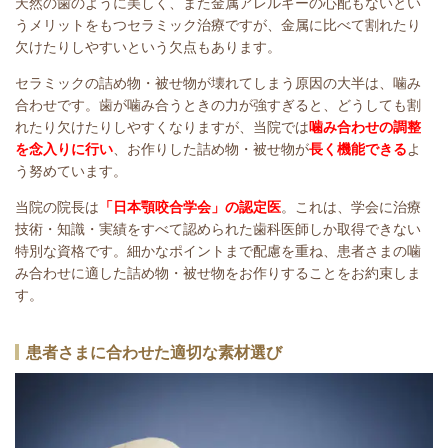
天然の歯のように美しく、また金属アレルギーの心配もないとい
うメリットをもつセラミック治療ですが、金属に比べて割れたり
欠けたりしやすいという欠点もあります。
セラミックの詰め物・被せ物が壊れてしまう原因の大半は、噛み
合わせです。歯が噛み合うときの力が強すぎると、どうしても割
れたり欠けたりしやすくなりますが、当院では
噛み合わせの調整
を念入りに行い
、お作りした詰め物・被せ物が
長く機能できる
よ
う努めています。
当院の院長は
「日本顎咬合学会」の認定医
。これは、学会に治療
技術・知識・実績をすべて認められた歯科医師しか取得できない
特別な資格です。細かなポイントまで配慮を重ね、患者さまの噛
み合わせに適した詰め物・被せ物をお作りすることをお約束しま
す。
患者さまに合わせた適切な素材選び