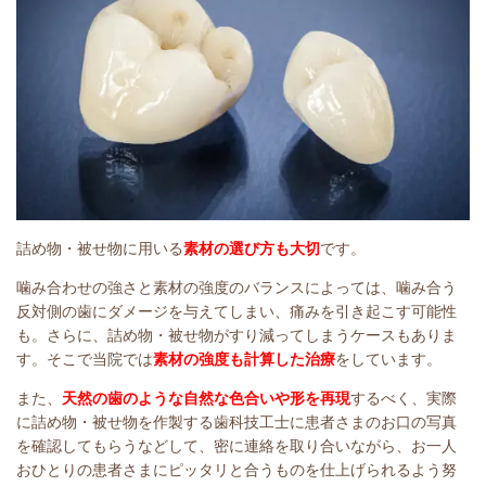
詰め物・被せ物に用いる
素材の選び方も大切
です。
噛み合わせの強さと素材の強度のバランスによっては、噛み合う
反対側の歯にダメージを与えてしまい、痛みを引き起こす可能性
も。さらに、詰め物・被せ物がすり減ってしまうケースもありま
す。そこで当院では
素材の強度も計算した治療
をしています。
また、
天然の歯のような自然な色合いや形を再現
するべく、実際
に詰め物・被せ物を作製する歯科技工士に患者さまのお口の写真
を確認してもらうなどして、密に連絡を取り合いながら、お一人
おひとりの患者さまにピッタリと合うものを仕上げられるよう努